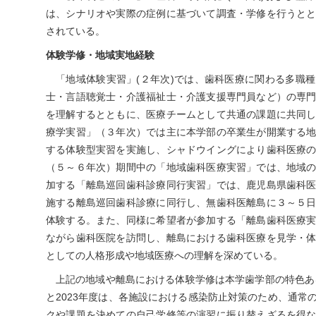
は、シナリオや実際の症例に基づいて調査・学修を行うと
されている。
体験学修・地域実地経験
「地域体験実習」(２年次)では、歯科医療に関わる多職
士・言語聴覚士・介護福祉士・介護支援専門員など）の専
を理解するとともに、医療チームとして共通の課題に共同
療学実習」（３年次）では主に本学部の卒業生が開業する
する体験型実習を実施し、シャドウイングにより歯科医療
（５～６年次）期間中の「地域歯科医療実習」では、地域
加する「離島巡回歯科診療同行実習」では、鹿児島県歯科
施する離島巡回歯科診療に同行し、無歯科医離島に３～５
体験する。また、同様に希望者が参加する「離島歯科医療
ながら歯科医院を訪問し、離島における歯科医療を見学・
としての人格形成や地域医療への理解を深めている。
上記の地域や離島における体験学修は本学歯学部の特色ある
と2023年度は、各施設における感染防止対策のため、通常
クや課題を決めての自己学修等の演習に振り替えざるを得