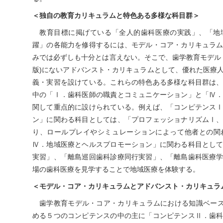
＜独自の教育カリキュラムと特色ある多様な科目群＞
教育目標に掲げている「全人的歯科医療の実践」、「地
躍」の各能力を修得するには、モデル・コア・カリキュラ
みでは必ずしも十分とは言えない。そこで、歯学教育モデル・
版)にないアドバンスト・カリキュラムとして、優れた医療
義・実習を設けている。これらの特色ある多様な科目群は
中の「Ⅰ．歯科医師の職責とコミュニケーション」と「Ⅳ
関して重点的に設けられている。例えば、「コンピテンス
ン」に関わる科目としては、「プロフェッショナリズムⅠ
り、ロールプレイやシミュレーションによって他者との関
Ⅳ．地域医療とヘルスプロモーション」に関わる科目とし
実習」、「離島巡回歯科診療同行実習」、「離島歯科医療
場の歯科医療を見学することで地域医療を体験する。
＜モデル・コア・カリキュラムとアドバンスト・カリキュラ
歯学教育モデル・コア・カリキュラムにおける知識ベース
める５つのコンピテンスの中の主に「コンピテンスⅡ．歯