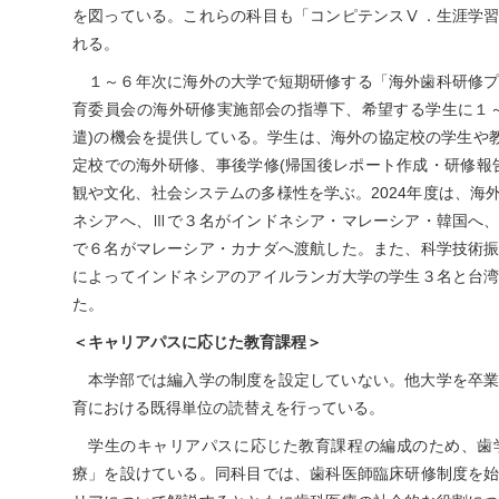
を図っている。これらの科目も「コンピテンスⅤ．生涯学
れる。
１～６年次に海外の大学で短期研修する「海外歯科研修
育委員会の海外研修実施部会の指導下、希望する学生に１
遣)の機会を提供している。学生は、海外の協定校の学生や教
定校での海外研修、事後学修(帰国後レポート作成・研修報
観や文化、社会システムの多様性を学ぶ。2024年度は、海
ネシアへ、Ⅲで３名がインドネシア・マレーシア・韓国へ
で６名がマレーシア・カナダへ渡航した。また、科学技術
によってインドネシアのアイルランガ大学の学生３名と台
た。
＜キャリアパスに応じた教育課程＞
本学部では編入学の制度を設定していない。他大学を卒
育における既得単位の読替えを行っている。
学生のキャリアパスに応じた教育課程の編成のため、歯
療」を設けている。同科目では、歯科医師臨床研修制度を