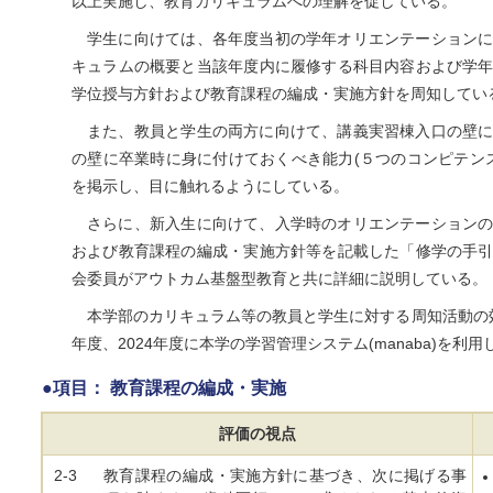
以上実施し、教育カリキュラムへの理解を促している。
学生に向けては、各年度当初の学年オリエンテーション
キュラムの概要と当該年度内に履修する科目内容および学
学位授与方針および教育課程の編成・実施方針を周知してい
また、教員と学生の両方に向けて、講義実習棟入口の壁
の壁に卒業時に身に付けておくべき能力(５つのコンピテンス
を掲示し、目に触れるようにしている。
さらに、新入生に向けて、入学時のオリエンテーション
および教育課程の編成・実施方針等を記載した「修学の手
会委員がアウトカム基盤型教育と共に詳細に説明している。
本学部のカリキュラム等の教員と学生に対する周知活動の効果
年度、2024年度に本学の学習管理システム(manaba)を
●項目： 教育課程の編成・実施
評価の視点
2-3
教育課程の編成・実施方針に基づき、次に掲げる事