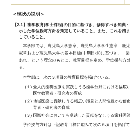
＜現状の説明＞
【2-1】歯学教育(学士課程)の目的に基づき、修得すべき知識
示した学位授与方針を策定していること。また、これを踏
していること。
本学部では、鹿児島大学憲章、鹿児島大学学生憲章、鹿
憲章および鹿児島大学の基本目標(中期目標)に基づき、「
あれ」という理念のもとに、教育目標を定め、学位授与方針
る。
本学部は、次の３項目の教育目標を掲げている。
(１) 全人的歯科医療を実践しうる歯学分野における幅
医学教育者・研究者の育成
(２) 地域医療に貢献しうる幅広い識見と人間性豊かな
育者・研究者の育成
(３) 国際社会においても卓越した貢献をなしうる歯科医
学位授与方針は上記教育目標に鑑みて次の６項目を掲げ