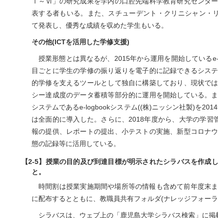
Ⅰ～Ⅵ」の研究成果を学内の口腔先端科学教育研究センタ
表する者もいる。また、スチューデント・クリニシャン・リ
て発表し、優秀な成績を収めた学生もいる。
その他(ICTを活用した学修支援)
授業形態とは異なるが、2015年から運用を開始している
目ごとに学生の学修の振り返りを電子的に記録できるシス
的学修を支えるツールとして独自に構築しており、現状で
シー達成度のデータ蓄積等部分的に運用を開始している。
システムであるe-logbookシステム((株)ニッシン社製)を2
は全面的に導入した。さらに、2018年度から、大学の学習管
報の提供、レポートの提出、小テストの実施、新型コロナ
態の記録等に活用している。
【2-5】授業の目的及び到達目標が明示されたシラバスを作成
と。
時間割は授業実施期間や場所等の情報も含めて前年度末
に配布するとともに、教職員共有フォルダ(ナレッジフォーラ
シラバスは、ウェブ上の「鹿児島大学シラバス検索」に掲