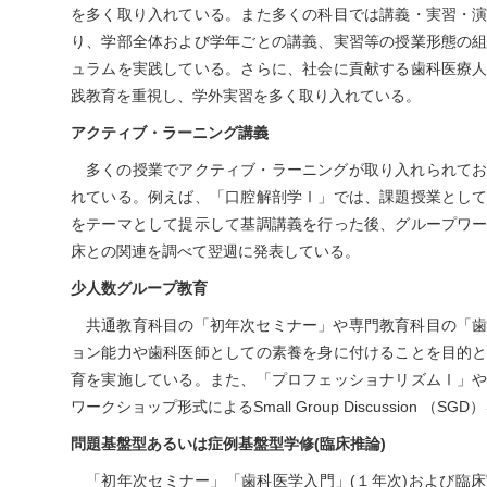
を多く取り入れている。また多くの科目では講義・実習・
り、学部全体および学年ごとの講義、実習等の授業形態の
ュラムを実践している。さらに、社会に貢献する歯科医療
践教育を重視し、学外実習を多く取り入れている。
アクティブ・ラーニング講義
多くの授業でアクティブ・ラーニングが取り入れられて
れている。例えば、「口腔解剖学Ⅰ」では、課題授業とし
をテーマとして提示して基調講義を行った後、グループワ
床との関連を調べて翌週に発表している。
少人数グループ教育
共通教育科目の「初年次セミナー」や専門教育科目の「
ョン能力や歯科医師としての素養を身に付けることを目的
育を実施している。また、「プロフェッショナリズムⅠ」
ワークショップ形式によるSmall Group Discussion （S
問題基盤型あるいは症例基盤型学修(臨床推論)
「初年次セミナー」「歯科医学入門」(１年次)および臨