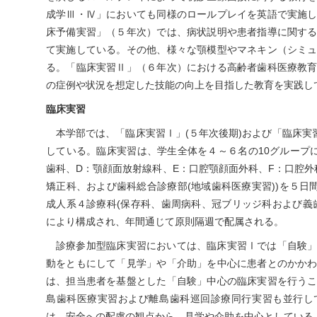
成学Ⅲ・Ⅳ」においても同様のロールプレイを英語で実施
床予備実習」（５年次）では、病状説明や患者指導に関す
て実施している。その他、様々な顎模型やマネキン（シミ
る。「臨床実習Ⅱ」（６年次）における高齢者歯科医療教
の症例や状況を想定した技能の向上を目指した教育を実践し
臨床実習
本学部では、「臨床実習Ⅰ」(５年次後期)および「臨床実
している。臨床実習は、学生全体を４～６名の10グループに
歯科、D：顎顔面放射線科、E：口腔顎顔面外科、F：口腔外
矯正科、および歯科総合診療部(地域歯科医療実習))を５日
成人系４診療科(保存科、歯周病科、冠ブリッジ科および義
により構成され、年間通じて原則隔週で配属される。
診療参加型臨床実習においては、臨床実習Ⅰでは「自験
動をともにして「見学」や「介助」を中心に患者とのかか
は、担当患者を基盤とした「自験」中心の臨床実習を行う
島歯科医療実習および離島歯科巡回診療同行実習も並行し
は、安全への配慮の観点から、見学や介助を中心としている