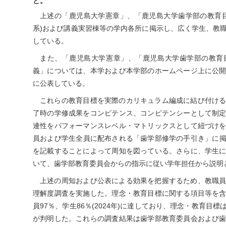
と。
上述の「鹿児島大学憲章」、「鹿児島大学歯学部の教育
系)および講義実習棟等の学内各所に掲示し、広く学生、教
している。
また、「鹿児島大学憲章」、「鹿児島大学歯学部の教育
義」については、本学および本学部のホームページ上に公
に公表している。
これらの教育目標を実際のカリキュラム編成に結び付け
了時の学修成果をコンピテンス、コンピテンシーとして制
連性をパフォーマンスレベル・マトリックスとして紐づけ
員および学生全員に配布される「歯学部修学の手引き」に掲
を記載することによって周知を図っている。さらに、学生
いて、歯学部教育委員会からの指示に従い学年担任から説明
上述の周知および公表による効果を把握するため、教職
理解度調査を実施した。理念・教育目標に関する項目等を
員97％、学生86％(2024年)に達しており、理念・教育目
が判明した。これらの調査結果は歯学部教育委員会および