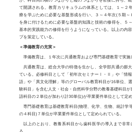
が、科目間の横のつながりと縦のつながりを密接に持ち、
て開講される。教育カリキュラムの体系としては、１～２年
療を学ぶために必要な基盤形成を行い、３～４年次(５期～
を身に付けるために必要な基盤的知識と技術の修得を、５～６
基本的実践能力の修得を行うようになっている。以上の内
プを策定している。
＜準備教育の充実＞
準備教育は、１年次に共通教育および専門基礎教育で実施
共通教育は、総合大学の特徴を生かし、全学部共通の膨
ている。必修科目として「初年次セミナーⅠ・Ⅱ」や「情
語」や「異文化理解」等のグローバル教育科目が16単位、
験科目」を含む人文・社会・自然科学分野の教養基礎科目が1
語科目の２単位が加わり計30単位)が卒業要件単位として定
専門基礎教育は基礎教育科目(物理、化学、生物、統計学等
の４科目)７単位が卒業要件単位として定められている。
以上のとおり、教養系科目から歯科医学の導入まで非常
る。