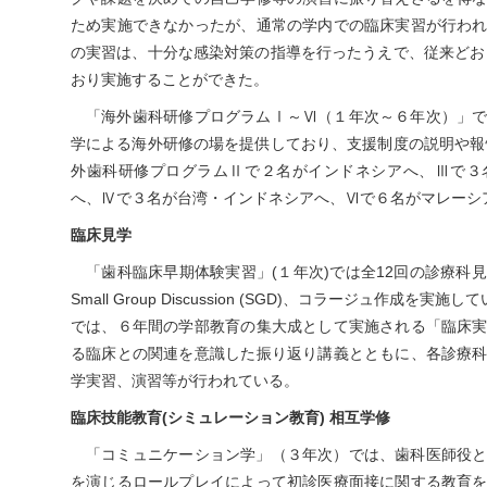
ため実施できなかったが、通常の学内での臨床実習が行わ
の実習は、十分な感染対策の指導を行ったうえで、従来どおり
おり実施することができた。
「海外歯科研修プログラムⅠ～Ⅵ（１年次～６年次）」
学による海外研修の場を提供しており、支援制度の説明や報告
外歯科研修プログラムⅡで２名がインドネシアへ、Ⅲで３
へ、Ⅳで３名が台湾・インドネシアへ、Ⅵで６名がマレーシ
臨床見学
「歯科臨床早期体験実習」(１年次)では全12回の診療科
Small Group Discussion (SGD)、コラージュ作成
では、６年間の学部教育の集大成として実施される「臨床
る臨床との関連を意識した振り返り講義とともに、各診療
学実習、演習等が行われている。
臨床技能教育(シミュレーション教育) 相互学修
「コミュニケーション学」（３年次）では、歯科医師役
を演じるロールプレイによって初診医療面接に関する教育