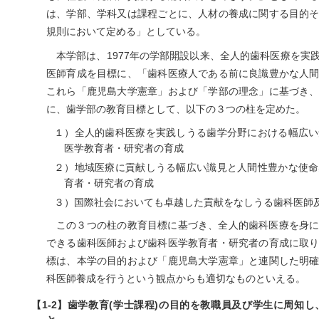
は、学部、学科又は課程ごとに、人材の養成に関する目的
規則において定める」としている。
本学部は、1977年の学部開設以来、全人的歯科医療を実
医師育成を目標に、「歯科医療人である前に良識豊かな人
これら「鹿児島大学憲章」および「学部の理念」に基づき
に、歯学部の教育目標として、以下の３つの柱を定めた。
１）全人的歯科医療を実践しうる歯学分野における幅広い
医学教育者・研究者の育成
２）地域医療に貢献しうる幅広い識見と人間性豊かな使命
育者・研究者の育成
３）国際社会においても卓越した貢献をなしうる歯科医師
この３つの柱の教育目標に基づき、全人的歯科医療を身
できる歯科医師および歯科医学教育者・研究者の育成に取
標は、本学の目的および「鹿児島大学憲章」と連関した明
科医師養成を行うという観点からも適切なものといえる。
【1-2】歯学教育(学士課程)の目的を教職員及び学生に周知