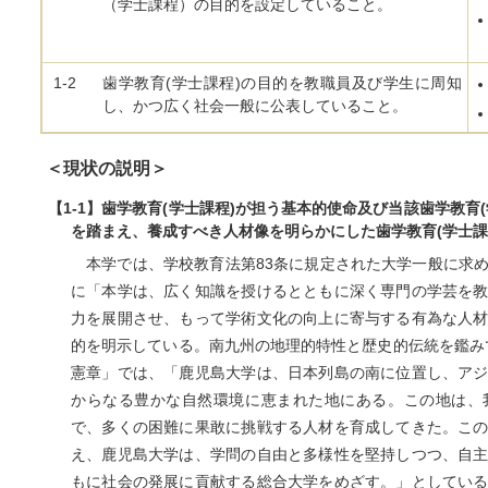
（学士課程）の目的を設定していること。
1-2
歯学教育(学士課程)の目的を教職員及び学生に周知
し、かつ広く社会一般に公表していること。
＜現状の説明＞
【1-1】歯学教育(学士課程)が担う基本的使命及び当該歯学教育
を踏まえ、養成すべき人材像を明らかにした歯学教育(学士課
本学では、学校教育法第83条に規定された大学一般に求
に「本学は、広く知識を授けるとともに深く専門の学芸を
力を展開させ、もって学術文化の向上に寄与する有為な人
的を明示している。南九州の地理的特性と歴史的伝統を鑑みて
憲章」では、「鹿児島大学は、日本列島の南に位置し、ア
からなる豊かな自然環境に恵まれた地にある。この地は、
で、多くの困難に果敢に挑戦する人材を育成してきた。こ
え、鹿児島大学は、学問の自由と多様性を堅持しつつ、自
もに社会の発展に貢献する総合大学をめざす。」としてい