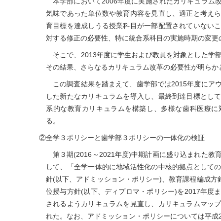
本学部において2006年度に実施されたカリキュラム
気味であった単位数や教育内容を見直し、適正と考え
育目標を達成しうる授業科目が一部配置されていない
対する修正の必要性、特に統合系科目の実施時期の変更
そこで、2013年度に学生および教員を対象とした学
その結果、さらなるカリキュラム改革の必要性が明らか
この調査結果を踏まえて、歯学部では2015年度にア
した新たなカリキュラムを導入し、最終到達目標とし
系的な教育カリキュラムを構築し、多様な歯科医療に
る。
②全学３ポリシーと歯学部３ポリシーの一体化の検証
第３期(2016～2021年度)中期計画に盛り込まれ
して、「全学一体的に地域活性化の中核的拠点として
針(以下、アドミッション・ポリシー)、教育課程編成方
位授与方針(以下、ディプロマ・ポリシー)を2017年
されるようカリキュラムを見直し、カリキュラムマッ
れた。なお、アドミッション・ポリシーについては平成