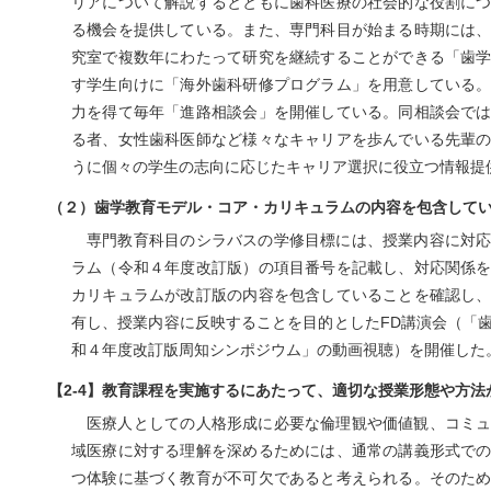
リアについて解説するとともに歯科医療の社会的な役割に
る機会を提供している。また、専門科目が始まる時期には
究室で複数年にわたって研究を継続することができる「歯
す学生向けに「海外歯科研修プログラム」を用意している
力を得て毎年「進路相談会」を開催している。同相談会で
る者、女性歯科医師など様々なキャリアを歩んでいる先輩
うに個々の学生の志向に応じたキャリア選択に役立つ情報提
（２）歯学教育モデル・コア・カリキュラムの内容を包含して
専門教育科目のシラバスの学修目標には、授業内容に対
ラム（令和４年度改訂版）の項目番号を記載し、対応関係
カリキュラムが改訂版の内容を包含していることを確認し
有し、授業内容に反映することを目的としたFD講演会（「
和４年度改訂版周知シンポジウム」の動画視聴）を開催した
【2-4】教育課程を実施するにあたって、適切な授業形態や方
医療人としての人格形成に必要な倫理観や価値観、コミ
域医療に対する理解を深めるためには、通常の講義形式で
つ体験に基づく教育が不可欠であると考えられる。そのた