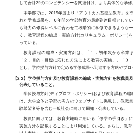
して合計29のコンピテンシーを関連付け、より具体的な学
本学部では、2015年度より「アウトカム基盤型教育」を
れた学修成果を、６年間の学部教育の最終到達目標として
ら能力の修得レベルに合わせて段階的に学修できるような
く、教育課程の編成・実施方針(カリキュラム・ポリシー)
っている。
教育課程の編成・実施方針は、「１．初年次から卒業
「２．目的・目標に応じた方法による教育の実施」、「３
とし、学位授与方針で定める学修成果へ到達する方略やプロ
【2-2】学位授与方針及び教育課程の編成・実施方針を教職員
公表していること。
学位授与方針(ディプロマ・ポリシー)および教育課程の編
は、大学全体と学部の両方のウェブサイトに掲載し、教職
験希望者等を含む一般社会に向けて周知・公表している。
教員に向けては、教育実施時に用いる「修学の手引き」
実施方針を記載することにより周知している。さらに、教育