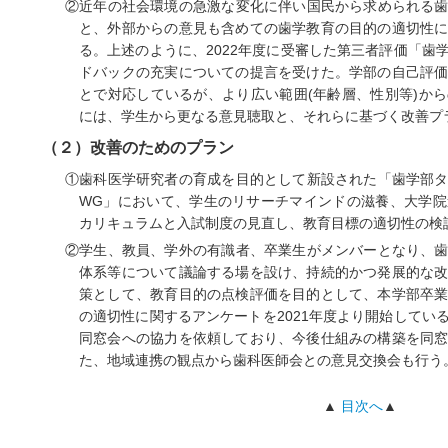
②近年の社会環境の急激な変化に伴い国民から求められる
と、外部からの意見も含めての歯学教育の目的の適切性
る。上述のように、2022年度に受審した第三者評価「歯
ドバックの充実についての提言を受けた。学部の自己評
とで対応しているが、より広い範囲(年齢層、性別等)か
には、学生から更なる意見聴取と、それらに基づく改善プ
（２）改善のためのプラン
①歯科医学研究者の育成を目的として新設された「歯学部
WG」において、学生のリサーチマインドの滋養、大学
カリキュラムと入試制度の見直し、教育目標の適切性の検
②学生、教員、学外の有識者、卒業生がメンバーとなり、
体系等について議論する場を設け、持続的かつ発展的な
策として、教育目的の点検評価を目的として、本学部卒
の適切性に関するアンケートを2021年度より開始してい
同窓会への協力を依頼しており、今後仕組みの構築を同
た、地域連携の観点から歯科医師会との意見交換会も行う
▲
目次へ
▲