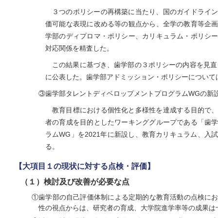
３つのポリシーの再構築に当たり、国のガイドライ
価可能な表現に改める等の観点から、全学の教育等企
学部のディプロマ・ポリシー、カリキュラム・ポリシ
対応関係を精査した。
この結果に基づき、歯学部の３ポリシーの内容を見直し
に公表した。歯学部アドミッション・ポリシーについては
③歯学部タレントディベロップメントプログラムWGの新
教育目標における個性化と多様性を達成する目的で
者の育成を目的としたワーキンググループである「歯
ラムWG」を2021年に新設し、教育カリキュラム、入
る。
【大項目１の現状に対する点検・評価】
（１）検討及び改善が必要な点
①歯学部の自己評価体制による定期的な教育活動の点検に
性の視点からは、研究者の育成、大学院進学率等の成果は