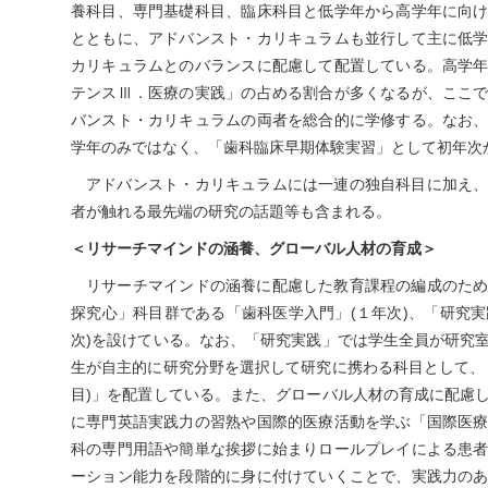
養科目、専門基礎科目、臨床科目と低学年から高学年に向
とともに、アドバンスト・カリキュラムも並行して主に低
カリキュラムとのバランスに配慮して配置している。高学
テンスⅢ．医療の実践」の占める割合が多くなるが、ここ
バンスト・カリキュラムの両者を総合的に学修する。なお
学年のみではなく、「歯科臨床早期体験実習」として初年次
アドバンスト・カリキュラムには一連の独自科目に加え
者が触れる最先端の研究の話題等も含まれる。
＜リサーチマインドの涵養、グローバル人材の育成＞
リサーチマインドの涵養に配慮した教育課程の編成のた
探究心」科目群である「歯科医学入門」(１年次)、「研究実
次)を設けている。なお、「研究実践」では学生全員が研究
生が自主的に研究分野を選択して研究に携わる科目として、
目)」を配置している。また、グローバル人材の育成に配慮
に専門英語実践力の習熟や国際的医療活動を学ぶ「国際医
科の専門用語や簡単な挨拶に始まりロールプレイによる患
ーション能力を段階的に身に付けていくことで、実践力の