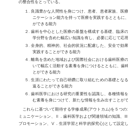
の整合性をとっている。
１. 良識豊かな人間性を身につけ、患者、患者家族、医
ニケーション能力を持って医療を実践するとともに
ができる能力
２. 歯科を中心とした医療の基盤を構成する基礎、臨床
学分野を含めた幅広い知識を有し、必要に応じて応
３. 全身的、精神的、社会的状況に配慮した、安全で効
実践することができる能力
４. 離島を含めた地域および国際社会における歯科医療
いて幅広く活動する素養を身につけるとともに、歯
とができる能力
５. 生涯にわたって自己研鑽に取り組むための基礎とな
返ることができる能力
６. 歯科医学における研究の重要性を認識し、各種情報
む素養を身につけて、新たな情報を生み出すことが
これらに基づいて期待する学修成果(アウトカム)を５つの
ミュニケーション、Ⅱ．歯科医学および関連領域の知識、
プロモーション、Ⅴ．生涯学習と科学的探究心)として設定