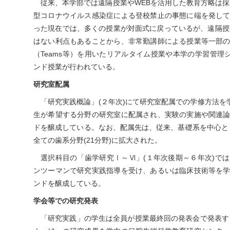
従来、本学部では遠隔授業やWEBを活用した教育方略は採
型コロナウイルス感染症による登校禁止の事態に端を発し
った現在では、多くの授業が対面式に戻っているが、遠隔授
はない利点もあることから、非常勤講師による授業等一部
（Teams等）を用いたリアルタイム授業や本学の学習管理シ
ンド授業が行われている。
研究室配属
「研究実践概論」(２年次)にて研究室配属での学修方法を
生が希望する分野の研究室に配属され、実験の実施や関連
ドを醸成している。なお、配属先は、従来、基礎系を中心とし
全ての歯系分野(21分野)に拡大された。
選択科目の「歯学研究Ⅰ～Ⅵ」(１年次後期～６年次)で
ンツーマンで研究実践指導を受け、あるいは臨床技術等を
ンドを醸成している。
学会等での研究発表
「研究実践」の学生は全員が授業最終回の発表会で発表す