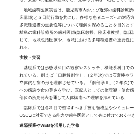
地域歯科医療実習は、鹿児島市内および近郊の歯科診療所
床講師)と５日間行動を共にし、多様な患者ニーズへの対応
多職種連携の重要性等について理解を深めることを目的と
離島の歯科診療所の歯科医師(臨床教授、臨床准教授、臨床
じて、地域包括医療や、地域における多職種連携の重要性
れる。
実験・実習
基礎系では形態系科目の観察やスケッチ、機能系科目で
れている。例えば「口腔解剖学Ⅱ」(２年次)では石膏棒や
立体的な歯の形を理解させている。「解剖学Ⅱ」(２年次)
への感謝や命の尊さを学び、医療人としての倫理観・使命
部位の所見発表を通して人体構造への理解を深めている。
臨床系では各科目で習得すべき手技を顎模型やシミュレ
OSCEに対応できる能力や歯科医師として身に付けておくべ
遠隔授業やWEBを活用した学修