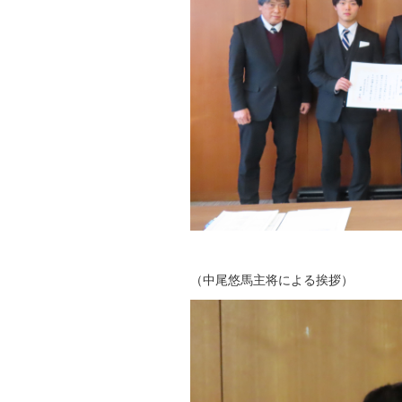
（中尾悠馬主将による挨拶）