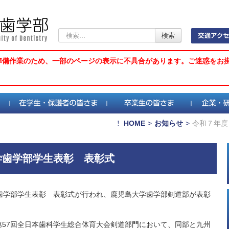
検
検索
索...
準備作業のため、一部のページの表示に不具合があります。ご迷惑をお
HOME
>
お知らせ
>
令和７年度
学歯学部学生表彰 表彰式
学歯学部学生表彰 表彰式が行われ、鹿児島大学歯学部剣道部が表彰
第57回全日本歯科学生総合体育大会剣道部門において、同部と九州