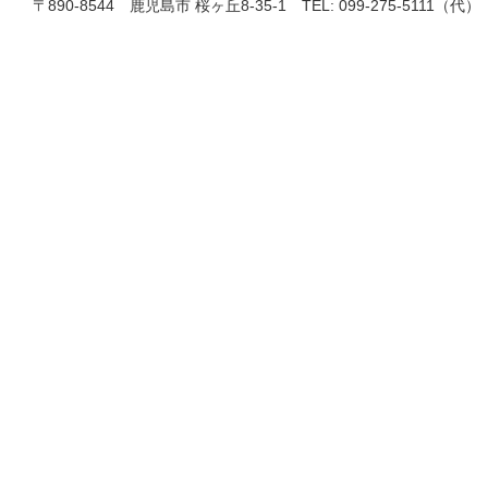
〒890-8544 鹿児島市 桜ヶ丘8-35-1 TEL: 099-275-5111（代）