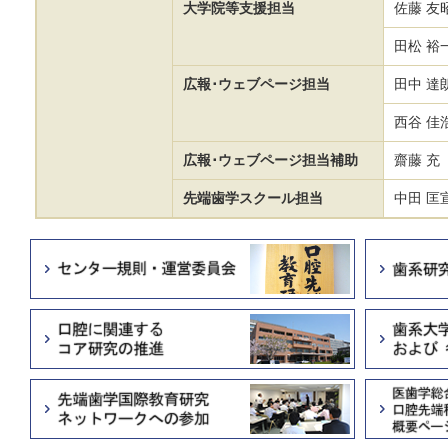
大学院等支援担当
佐藤 友
田松 裕
広報･ウェブページ担当
田中 達
西谷 佳
広報･ウェブページ担当補助
齋藤 充
先端歯学スクール担当
中田 匡