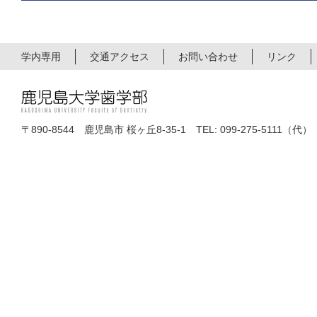
口演発表
口腔顎顔
下拾石 雄大
大学院生部門
（分子口腔
学内専用
交通アクセス
お問い合わせ
リンク
口腔扁平上皮癌におけるEGR-1の癌抑制
ポスター発表
萩元 綾
顎顔面放
大学院生部門
（口腔生理
基礎系
味蕾ターンオーバーにおけるProx1遺伝
〒890-8544 鹿児島市 桜ヶ丘8-35-1 TEL: 099-275-5111（代）
ポスター発表
高岡 亮太
顎顔面疾患
大学院生部門
垂水市大規模コホート研究（垂水研究）
臨床系
養に関する縦断研究
口腔先端科学優秀賞
口演発表
歯科麻酔全
祐德 美耀子
大学院生部門
（口腔生化
early growth response 1はリ
および破骨細胞分化誘導能に重要な役割