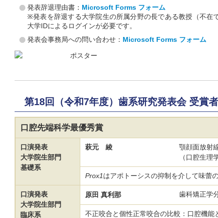
発表辞退理由書：
Microsoft Forms フォーム
※発表を辞退する大学院生の所属分野の長である教授（不在
大学IDによるログインが必要です。
発表会事務局への問い合わせ：
Microsoft Forms フォーム
第18回（令和7年度）歯系研究発表会 受賞
口腔先端科学最優秀賞
口演発表
萩元 綾
顎顔面放
大学院生部門
（口腔生理
基礎系
Prox1
はアポトーシスの抑制を介して味蕾
口演発表
歯科矯正学
原田 真利那
大学院生部門
不正咬合と個性正常咬合の比較：口腔機能
臨床系