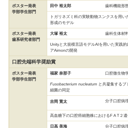
ポスター発表
田中 裕太郎
歯科機能形
学部学生部門
トガリネズミ科の実験動物スンクスを用い
形成のモデル
ポスター発表
大塚 裕太
歯科生体材
歯系研究者部門
Unityと大規模言語モデルAIを用いた実
アAimonの開発
口腔先端科学奨励賞
ポスター発表
福家 奈那子
口腔微生物
学部学生部門
Fusobacterium nucleatum
と共凝集するブ
細菌の同定
分子口腔病
吉岡 寛太
高血糖下の口腔癌細胞株におけるF A T２
日高 美海
分子口腔病