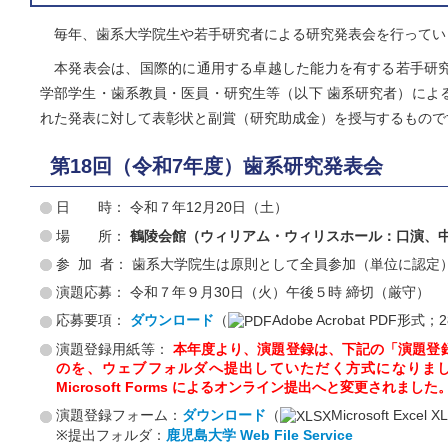
毎年、歯系大学院生や若手研究者による研究発表会を行ってい
本発表会は、国際的に通用する卓越した能力を有する若手研究
学部学生・歯系教員・医員・研究生等（以下 歯系研究者）によ
れた発表に対して表彰状と副賞（研究助成金）を授与するもので
第18回（令和7年度）歯系研究発表会
日 時： 令和７年12月20日（土）
場 所：
鶴陵会館（ウィリアム・ウィリスホール：口演、
参 加 者： 歯系大学院生は原則として全員参加（単位に認定
演題応募： 令和７年９月30日（火）午後５時 締切（厳守）
応募要項：
ダウンロード
（
Adobe Acrobat PDF形式；
演題登録用紙等：
本年度より、演題登録は、下記の「演題登
のを、ウェブフォルダへ提出していただく方式になりま
Microsoft Forms によるオンライン提出へと変更されました
演題登録フォーム：
ダウンロード
（
Microsoft Exce
※提出フォルダ：
鹿児島大学 Web File Service