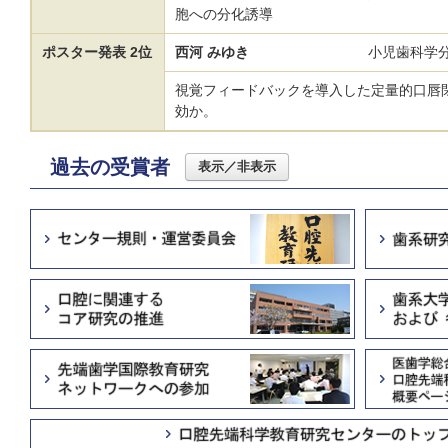
胞への分化誘導
ポスター発表 2位
西河 みゆき
小児歯科学
視覚フィードバックを導入した定量的口唇
効か。
過去の受賞者
表示／非表示
※ 所属・職階・学年等は全て受賞当時のものです。
第17回（令和6年度）歯系研究発表会 受賞
口腔先端科学最優秀賞
口演発表
Mohammad Farid
口腔顎顔
大学院生部門
Ratman
（口腔微生
ArcA and ArcB affect susceptibility of
Aggr
to hydrogen peroxide and superoxide anio