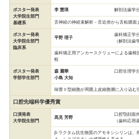
ポスター発表
李 慧瑛
解剖法歯学
大学院生部門
舌神経の神経束解析－舌近傍から舌粘膜面
基礎系
ポスター発表
歯科矯正学
平野 理子
大学院生部門
（解剖法歯
臨床系
歯科矯正用アンカースクリューによる歯根
較
ポスター発表
森 麗華
口腔生理学
学部学生部門
小島 大知
味蕾Ⅱ型細胞が周囲上皮細胞層に入り込む
口腔先端科学優秀賞
口演発表
口腔顎顔面
髙見 芳野
大学院生部門
（歯科応用
β-ラクタム抗生物質のアモキシシリンは、