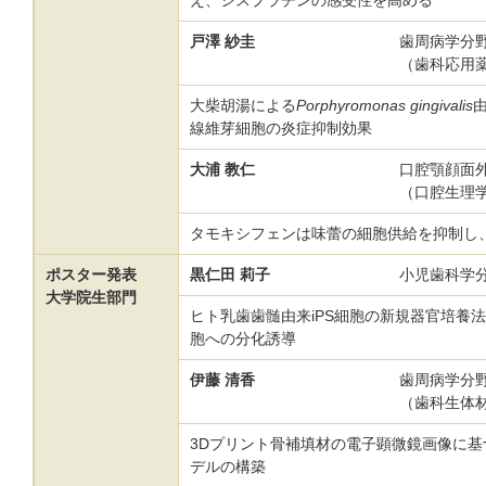
え、シスプラチンの感受性を高める
戸澤 紗圭
歯周病学分
（歯科応用
大柴胡湯による
Porphyromonas gingivalis
線維芽細胞の炎症抑制効果
大浦 教仁
口腔顎顔面
（口腔生理
タモキシフェンは味蕾の細胞供給を抑制し
ポスター発表
黒仁田 莉子
小児歯科学
大学院生部門
ヒト乳歯歯髄由来iPS細胞の新規器官培養
胞への分化誘導
伊藤 清香
歯周病学分
（歯科生体
3Dプリント骨補填材の電子顕微鏡画像に基
デルの構築