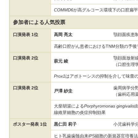
COMMD6
が高グルコース環境下の口腔扁平
参加者による人気投票
口演発表 1位
高岡 亮太
顎顔面疾患
高齢口腔がん患者におけるTNM分類の予
口演発表 2位
顎顔面放射
萩元 綾
（口腔生理
Prox1
はアポトーシスの抑制を介して味蕾
口演発表 2位
歯周病学分
戸澤 紗圭
（歯科応用
大柴胡湯による
Porphyromonas gingivalis
線維芽細胞の炎症抑制効果
ポスター発表 1位
黒仁田 莉子
小児歯科学
ヒト乳歯歯髄由来iPS細胞の新規器官培養