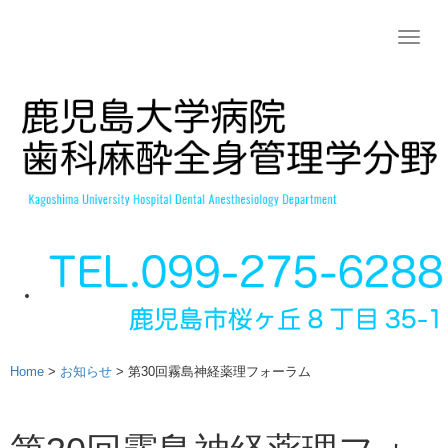
Toggle
naviga
Home
>
お知らせ
>
第30回霧島神経薬理フォーラム