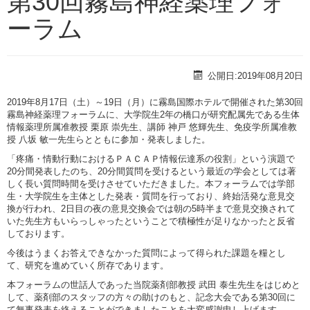
第30回霧島神経薬理フォ
ーラム
公開日:2019年08月20日
2019年8月17日（土）～19日（月）に霧島国際ホテルで開催された第30回
霧島神経薬理フォーラムに、大学院生2年の橋口が研究配属先である生体
情報薬理所属准教授 栗原 崇先生、講師 神戸 悠輝先生、免疫学所属准教
授 八坂 敏一先生らとともに参加・発表しました。
「疼痛・情動行動におけるＰＡＣＡＰ情報伝達系の役割」という演題で
20分間発表したのち、20分間質問を受けるという最近の学会としては著
しく長い質問時間を受けさせていただきました。本フォーラムでは学部
生・大学院生を主体とした発表・質問を行っており、終始活発な意見交
換が行われ、2日目の夜の意見交換会では朝の5時半まで意見交換されて
いた先生方もいらっしゃったということで積極性が足りなかったと反省
しております。
今後はうまくお答えできなかった質問によって得られた課題を糧とし
て、研究を進めていく所存であります。
本フォーラムの世話人であった当院薬剤部教授 武田 泰生先生をはじめと
して、薬剤部のスタッフの方々の助けのもと、記念大会である第30回に
て無事発表を終えることができましたことを大変感謝申し上げます。