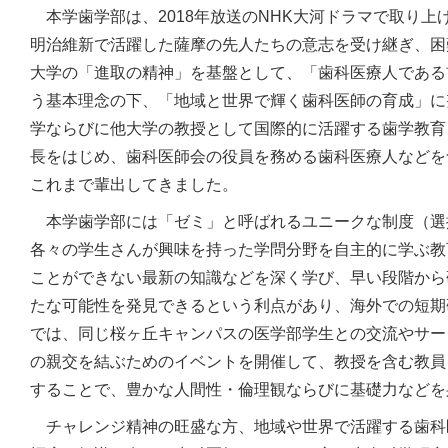
本学歯学部は、2018年放送のNHK大河ドラマで取り上
明治維新で活躍した薩摩の先人たちの意志を受け継ぎ、困
大学の「進取の精神」を基盤として、「歯科医療人である
う基本理念の下、「地域と世界で輝く歯科医師の育成」に
学ならびに他大学の教授として国際的に活躍する歯学教育
長をはじめ、歯科医師会の役員を務める歯科医療人などを
これまで輩出してきました。
本学歯学部には「ゼミ」と呼ばれるユニークな制度（選
各々の学生さんが興味を持った学問分野を自主的に学ぶ教
ことができない最新の知識などを深く学び、早い段階から
たな可能性を発見できるという利点があり、海外での短期
では、同じ桜ヶ丘キャンパスの医学部学生との交流やサー
の親交を結ぶためのイベントを開催して、教授を含む教員
することで、豊かな人間性・倫理観ならびに基礎力などを
チャレンジ精神の旺盛な方、地域や世界で活躍する歯科