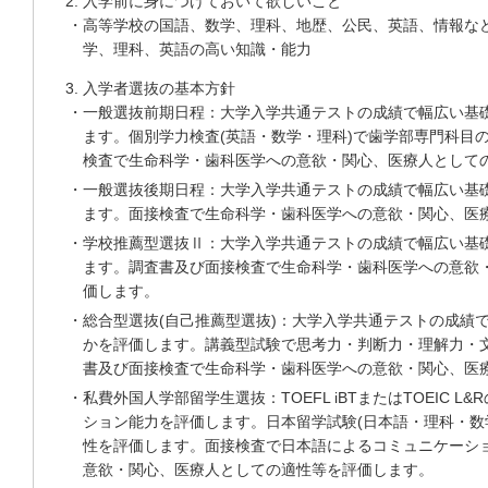
入学前に身につけておいて欲しいこと
・高等学校の国語、数学、理科、地歴、公民、英語、情報な
学、理科、英語の高い知識・能力
入学者選抜の基本方針
・一般選抜前期日程：大学入学共通テストの成績で幅広い基
ます。個別学力検査(英語・数学・理科)で歯学部専門科目
検査で生命科学・歯科医学への意欲・関心、医療人として
・一般選抜後期日程：大学入学共通テストの成績で幅広い基
ます。面接検査で生命科学・歯科医学への意欲・関心、医
・学校推薦型選抜Ⅱ：大学入学共通テストの成績で幅広い基
ます。調査書及び面接検査で生命科学・歯科医学への意欲
価します。
・総合型選抜(自己推薦型選抜)：大学入学共通テストの成績
かを評価します。講義型試験で思考力・判断力・理解力・
書及び面接検査で生命科学・歯科医学への意欲・関心、医
・私費外国人学部留学生選抜：TOEFL iBTまたはTOEIC 
ション能力を評価します。日本留学試験(日本語・理科・数
性を評価します。面接検査で日本語によるコミュニケーシ
意欲・関心、医療人としての適性等を評価します。