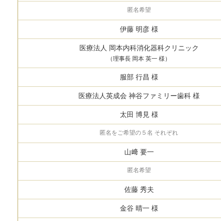
匿名希望
伊藤 明彦 様
医療法人 岡本内科消化器科クリニック
（理事長 岡本 英一 様）
服部 行昌 様
医療法人英成会 神谷ファミリー歯科 様
太田 博見 様
匿名をご希望の５名 それぞれ
山﨑 要一
匿名希望
佐藤 秀夫
金谷 晴一 様