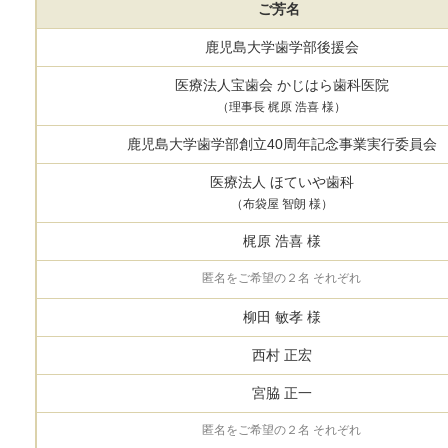
ご芳名
鹿児島大学歯学部後援会
医療法人宝歯会 かじはら歯科医院
（理事長 梶原 浩喜 様）
鹿児島大学歯学部創立40周年記念事業実行委員会
医療法人 ほていや歯科
（布袋屋 智朗 様）
梶原 浩喜 様
匿名をご希望の２名 それぞれ
柳田 敏孝 様
西村 正宏
宮脇 正一
匿名をご希望の２名 それぞれ