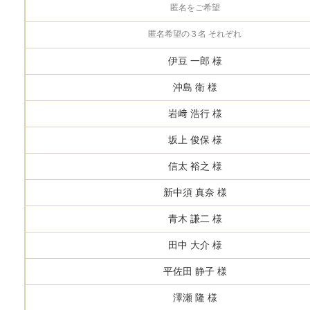
匿名をご希望
匿名希望の３名 それぞれ
伊豆 一郎 様
沖島 衛 様
岩﨑 浩行 様
坂上 俊保 様
信太 裕之 様
新中須 真奈 様
青木 謙二 様
田中 大介 様
平佐田 静子 様
澤瀬 隆 様