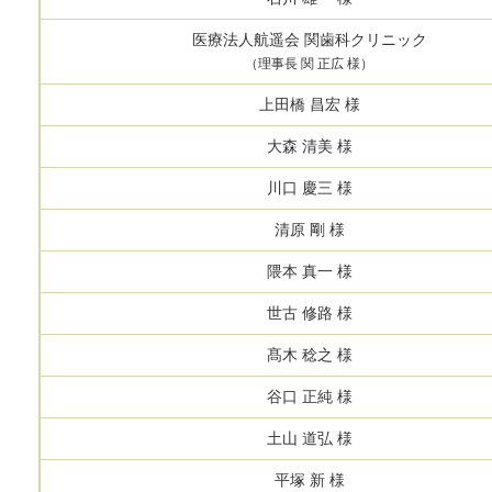
医療法人航遥会 関歯科クリニック
（理事長 関 正広 様）
上田橋 昌宏 様
大森 清美 様
川口 慶三 様
清原 剛 様
隈本 真一 様
世古 修路 様
髙木 稔之 様
谷口 正純 様
土山 道弘 様
平塚 新 様