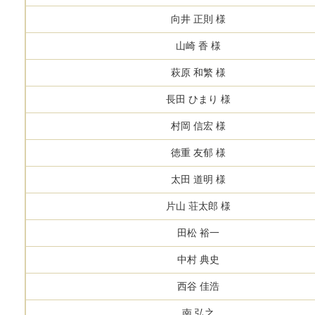
向井 正則 様
山崎 香 様
萩原 和繁 様
長田 ひまり 様
村岡 信宏 様
徳重 友郁 様
太田 道明 様
片山 荘太郎 様
田松 裕一
中村 典史
西谷 佳浩
南 弘之