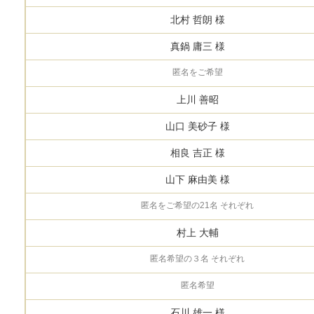
北村 哲朗 様
真鍋 庸三 様
匿名をご希望
上川 善昭
山口 美砂子 様
相良 吉正 様
山下 麻由美 様
匿名をご希望の21名 それぞれ
村上 大輔
匿名希望の３名 それぞれ
匿名希望
石川 雄一 様