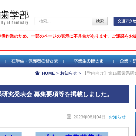
検
検索
索...
準備作業のため、一部のページの表示に不具合があります。ご迷惑をお
HOME
>
お知らせ
>
【学内向け】第16回歯系研
系研究発表会 募集要項等を掲載しました。
2023年08月04日
お知らせ