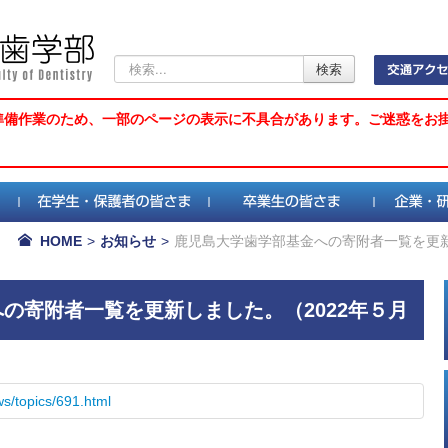
検
検索
索...
準備作業のため、一部のページの表示に不具合があります。ご迷惑をお
HOME
>
お知らせ
>
鹿児島大学歯学部基金への寄附者一覧を更新
の寄附者一覧を更新しました。（2022年５月
ws/topics/691.html