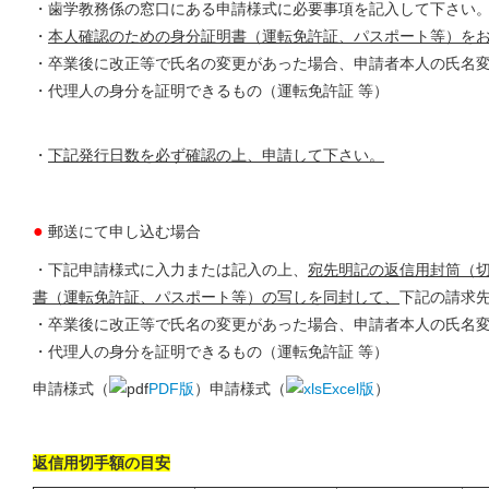
・歯学教務係の窓口にある申請様式に必要事項を記入して下さい
・
本人確認のための身分証明書（運転免許証、パスポート等）を
・卒業後に改正等で氏名の変更があった場合、申請者本人の氏名変
・代理人の身分を証明できるもの（運転免許証 等）
・
下記発行日数を必ず確認の上、申請して下さい。
●
郵送にて申し込む場合
・下記申請様式に入力または記入の上、
宛先明記の返信用封筒（
書（運転免許証、パスポート等）の写しを同封して、
下記の請求
・卒業後に改正等で氏名の変更があった場合、申請者本人の氏名変
・代理人の身分を証明できるもの（運転免許証 等）
申請様式（
PDF版
）申請様式（
Excel版
）
返信用切手額の目安