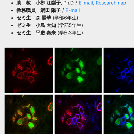
助 教 小栁 江梨子
, Ph.D /
E-mail
,
Researchmap
教務職員 網田 陽子
/
E-mail
ゼミ生 森 麗華
(学部6年生)
ゼミ生 小島 大知
(学部5年生)
ゼミ生 平敷 奏来
(学部3年生)