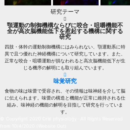
研究テーマ
顎運動の制御機構ならびに咬合・咀嚼機能不
全が高次脳機能低下を惹起する機構に関する
研究
四肢・体幹の運動制御機構にはみられない、顎運動系に特
異で且つ優れた神経機構について研究しています。また、
正常な咬合・咀嚼運動が損なわれると高次脳機能低下が生
じる機序の解明にも取り組んでいます。
味覚研究
食物の味は味蕾で受容され、その情報は味神経を介して脳
に伝えられます。味蕾の構造と機能が正常に維持される仕
組み、味神経の機能の解明を目指して研究を行っていま
す。
© Copyright 2020 Oral physiology- All Rights Reserved
from 10/4/2020 (Website Out)