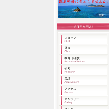
SITE MENU
スタッフ
Staff
外来
Clinic
教育（研修）
Education/Trainee
研究
Research
業績
Achievement
アクセス
Access
ギャラリー
Gallery