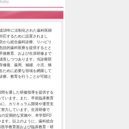
istry
成18年に法制化された歯科医師
対応するために設置されまし
防から総合歯科診療、リハビリ
包括的歯科医療を提供するとと
卒後教育、および生涯研修まで
成長しつつあります。当診療部
存修復、歯周、補綴、小児、矯
るために必要な領域を網羅して
診療、教育を行うことが可能と
期間を通した研修指導を提供する
っています。また、卒前臨床教育
めに、カリキュラム開発や運営支
て努力しています。生涯研修で
会の定期的な実施や、本学部FD
います。以上のように、歯科総合
科医学教育面および臨床教育・研