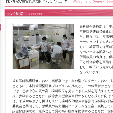
歯科総合診療部 へようこそ
Welcome to General Dent
はじめに
Concept
歯科総合診療部は、平
卒後臨床研修必修化に
た。現在では、疾病予
テーションまでを含む
もに、教育面では卒前
をカバーする部署へと
所属教員の出身は、保
正と総合診療を実施す
おり、幅広い視点から
なっています。
歯科医師臨床研修において当部署では、単独型プログラムにおいて
とともに、本院管理型研修プログラムの拠点としての位置付けとな
では、患者中心の質の高い歯科医療を提供できる人材を育成するた
援に参画するとともに、診療参加型臨床実習のさらなる推進に向け
は、平成18年度より開催している歯科医師臨床研修指導歯科医講習
委員会と共同して、教職員の能力開発プログラムを立案、実施して
診療部は病院の一組織として質の高い医療を提供するとともに、歯