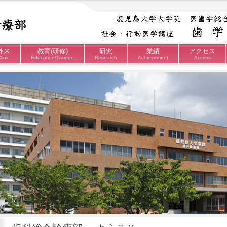
外来
教育(研修)
研究
業績
アクセス
linic
Education/Trainee
Research
Achievement
Access